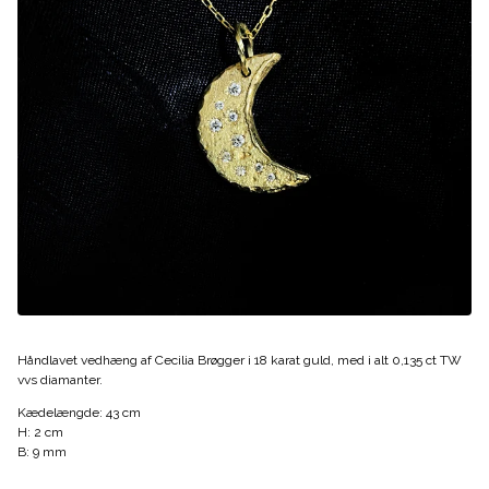
Håndlavet vedhæng af Cecilia Brøgger i 18 karat guld, med i alt 0,135 ct TW
vvs diamanter.
Kædelængde: 43 cm
H: 2 cm
B: 9 mm